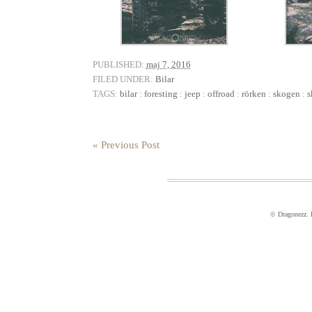
PUBLISHED:
maj 7, 2016
FILED UNDER:
Bilar
TAGS:
bilar
:
foresting
:
jeep
:
offroad
:
rörken
:
skogen
:
s
« Previous Post
© Dragonezz.