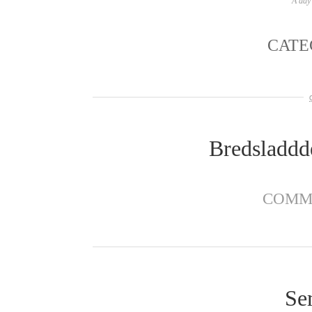
A day 
CATE
Bredsladdd
COMM
Se