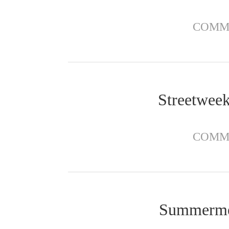
COMM
Streetwee
COMM
Summermee