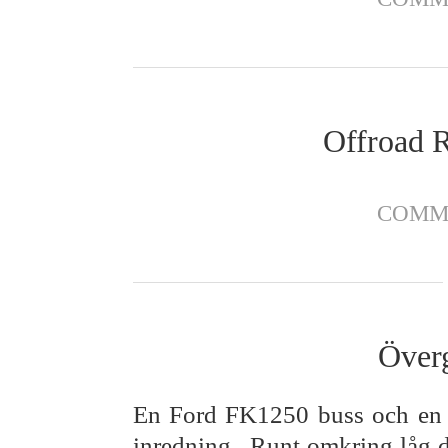
Offroad 
COMM
Överg
En Ford FK1250 buss och en 
inredning.. Runt omkring låg di