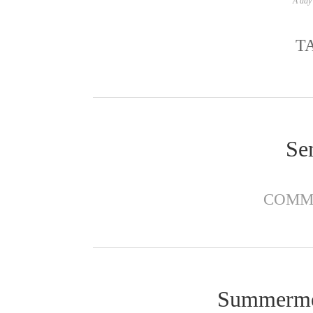
A day 
T
Se
COMM
Summermee