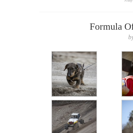
A day 
Formula Of
b