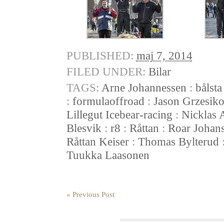
PUBLISHED:
maj 7, 2014
FILED UNDER:
Bilar
TAGS:
Arne Johannessen
:
bålsta
:
formulaoffroad
:
Jason Grzesik
Lillegut Icebear-racing
:
Nicklas 
Blesvik
:
r8
:
Råttan
:
Roar Johan
Råttan Keiser
:
Thomas Bylterud
Tuukka Laasonen
« Previous Post