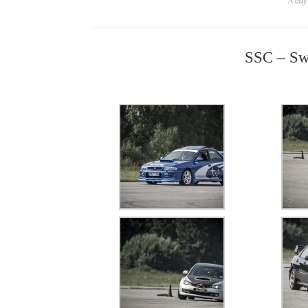
A day 
SSC – Sw