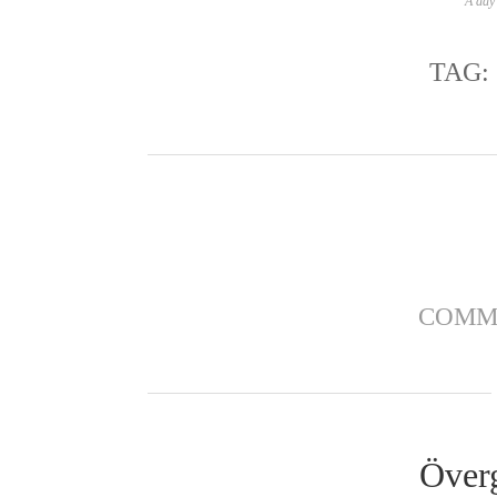
A day 
TAG:
COMM
Överg