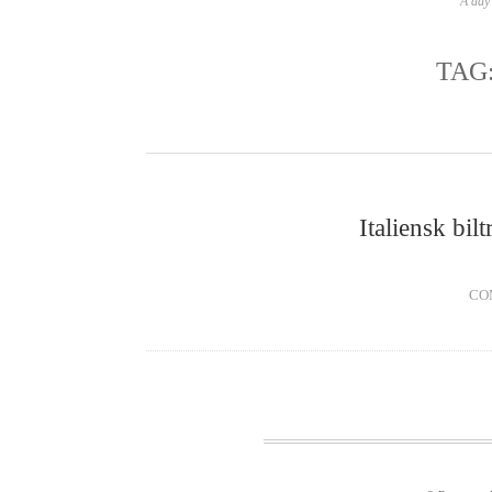
A day 
TAG
Italiensk bil
CO