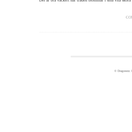
Det är bra vackert när träden blommar i små vita skör
CO
© Dragonezz.