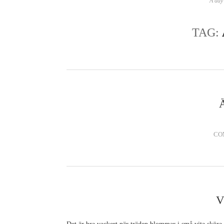
A day 
TAG:
CO
V