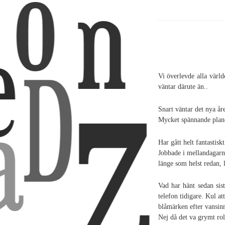
Vi överlevde alla värl
väntar därute än..
Snart väntar det nya åre
Mycket spännande planer
Har gått helt fantastisk
Jobbade i mellandagarna 
länge som helst redan, 
Vad har hänt sedan sist
telefon tidigare. Kul at
blåmärken efter vansin
Nej då det va grymt rol