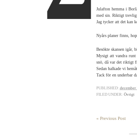
Julafton hemma i Borl
med sin. Riktigt trevlig
Jag tycker att det kan 
Nyårs planer finns, hop
Besökte skansen igår, 
Mysigt att vandra runt 
snö, då var det riktigt f
Sedan halkade vi hemåt 
Tack för en underbar d
PUBLISHED:
december 
FILED UNDER:
Övrigt
« Previous Post