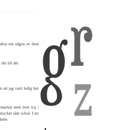
 undrar om någon av dom
det till det.
m att jag varit ledig hur
a snackat med över icq /
v mycket sånt också. Lite
hehe.