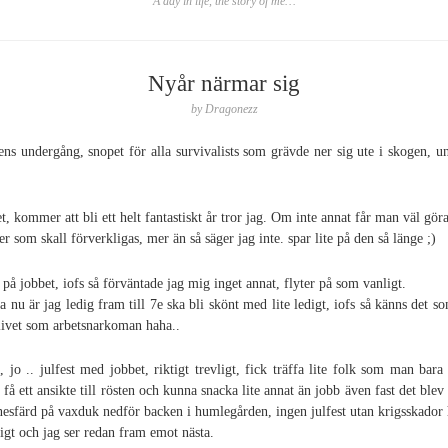
A day in life, the story of me…
Nyår närmar sig
by
Dragonezz
dens undergång, snopet för alla survivalists som grävde ner sig ute i skogen,
t, kommer att bli ett helt fantastiskt år tror jag. Om inte annat får man väl göra 
 som skall förverkligas, mer än så säger jag inte. spar lite på den så länge ;)
t på jobbet, iofs så förväntade jag mig inget annat, flyter på som vanligt.
nu är jag ledig fram till 7e ska bli skönt med lite ledigt, iofs så känns det so
livet som arbetsnarkoman haha..
, jo .. julfest med jobbet, riktigt trevligt, fick träffa lite folk som man bar
t få ett ansikte till rösten och kunna snacka lite annat än jobb även fast det ble
nesfärd på vaxduk nedför backen i humlegården, ingen julfest utan krigsskador 
igt och jag ser redan fram emot nästa.