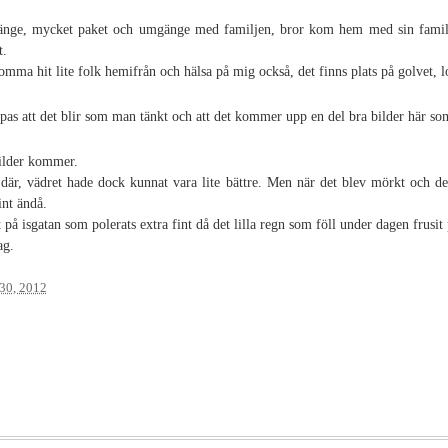
änge, mycket paket och umgänge med familjen, bror kom hem med sin famil
t.
komma hit lite folk hemifrån och hälsa på mig också, det finns plats på golvet, l
pas att det blir som man tänkt och att det kommer upp en del bra bilder här som 
bilder kommer.
där, vädret hade dock kunnat vara lite bättre. Men när det blev mörkt och det
int ändå.
på isgatan som polerats extra fint då det lilla regn som föll under dagen frusit 
ag.
30, 2012