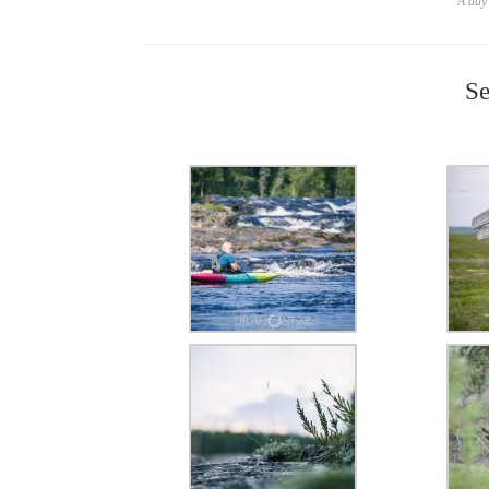
A day 
Se