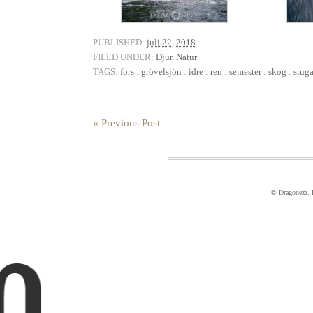
PUBLISHED:
juli 22, 2018
FILED UNDER:
Djur
,
Natur
TAGS:
fors
:
grövelsjön
:
idre
:
ren
:
semester
:
skog
:
stug
« Previous Post
© Dragonezz.