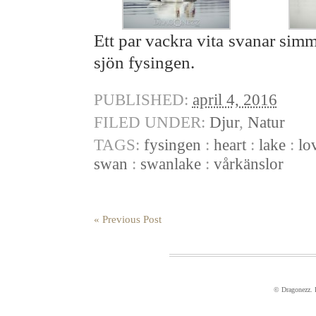
Ett par vackra vita svanar sim
sjön fysingen.
PUBLISHED:
april 4, 2016
FILED UNDER:
Djur
,
Natur
TAGS:
fysingen
:
heart
:
lake
:
lo
swan
:
swanlake
:
vårkänslor
« Previous Post
© Dragonezz.