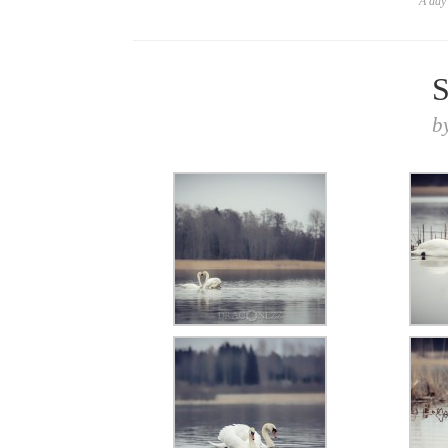
A day 
S
b