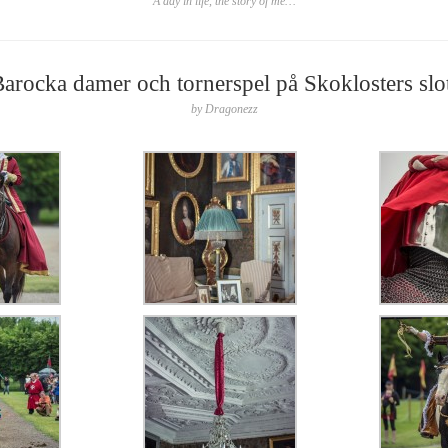
A day in life, the story of me…
arocka damer och tornerspel på Skoklosters slo
by
Dragonezz