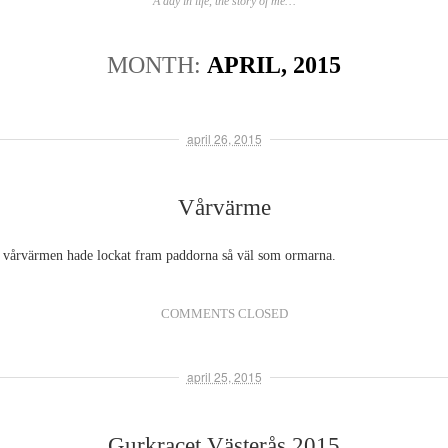
A day in life, the story of me…
MONTH:
APRIL, 2015
april 26, 2015
Vårvärme
n, vårvärmen hade lockat fram paddorna så väl som ormarna.
COMMENTS CLOSED
april 25, 2015
Gurkracet Västerås 2015