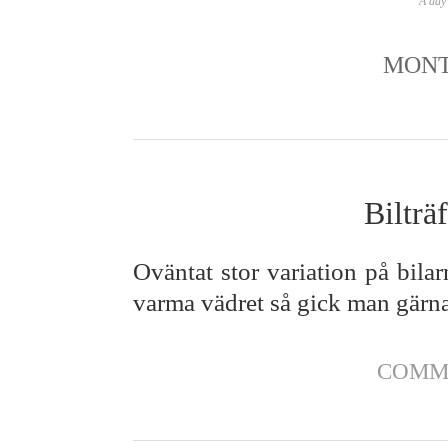
A day 
MON
Bilträ
Oväntat stor variation på bilarn
varma vädret så gick man gärna
COMM