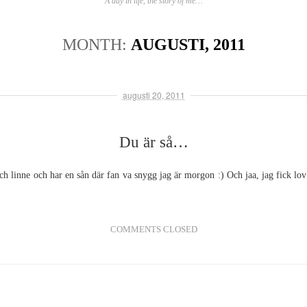
A day in life, the story of me…
MONTH:
AUGUSTI, 2011
augusti 20, 2011
Du är så…
och linne och har en sån där fan va snygg jag är morgon :) Och jaa, jag fick lov 
COMMENTS CLOSED